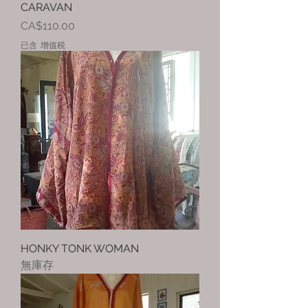
CARAVAN
價格
CA$110.00
已含 增值税
HONKY TONK WOMAN
無庫存