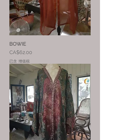
BOWIE
價格
CA$62.00
已含 增值税