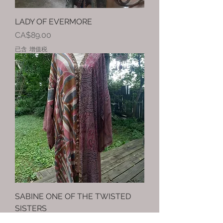
LADY OF EVERMORE
價格
CA$89.00
已含 增值税
SABINE ONE OF THE TWISTED
SISTERS
價格
CA$94.00