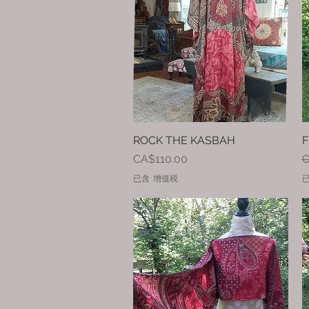
ROCK THE KASBAH
快速瀏覽
F
價格
CA$110.00
C
已含 增值税