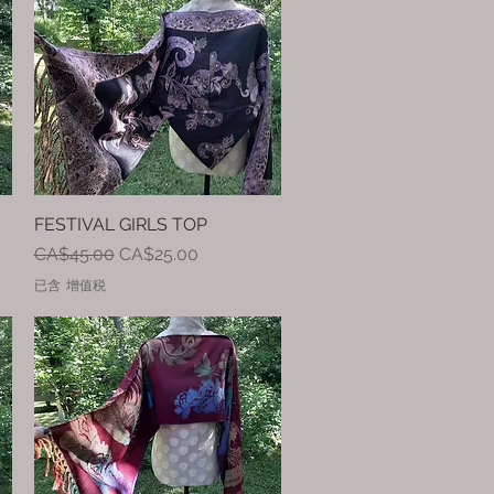
FESTIVAL GIRLS TOP
快速瀏覽
一般價格
促銷價格
CA$45.00
CA$25.00
已含 增值税