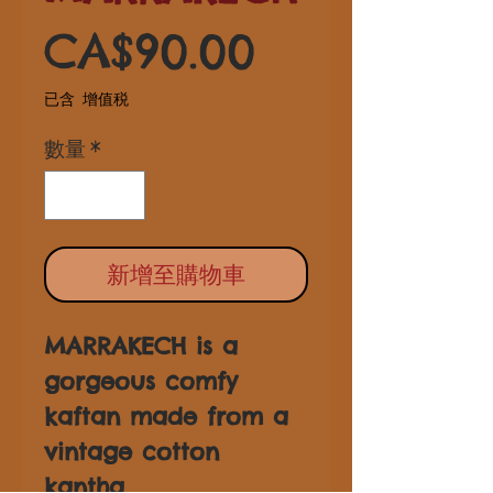
價
CA$90.00
格
已含 增值税
數量
*
新增至購物車
MARRAKECH is a
gorgeous comfy
kaftan made from a
vintage cotton
kantha.