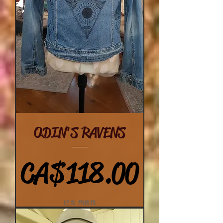
ODIN'S RAVENS
價格
CA$118.00
已含 增值税