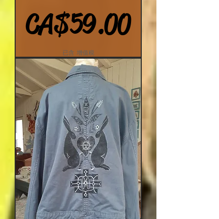
價格
CA$59.00
已含 增值税