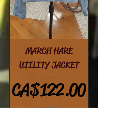
MARCH HARE
UTILITY JACKET
價格
CA$122.00
已含 增值税