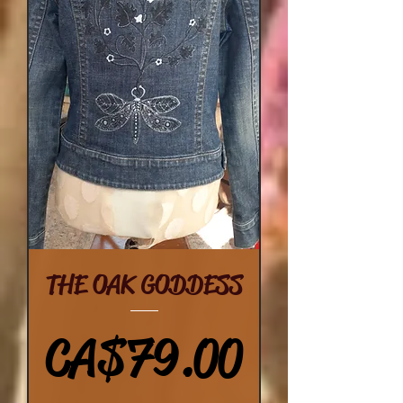
THE OAK GODDESS
價格
CA$79.00